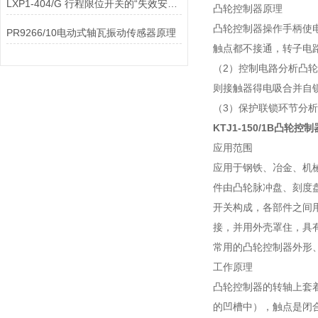
LXP1-404/G 行程限位开关的“失效安全”设计理念是如何实现的？
凸轮控制器原理
凸轮控制器操作手柄使
PR9266/10电动式轴瓦振动传感器原理
触点都不接通，转子电
（2）控制电路分析凸轮
则接触器得电吸合并自
（3）保护联锁环节分析
KTJ1-150/1B凸轮
应用范围
应用于钢铁、冶金、机
件由凸轮脉冲盘、刻度
开关构成，各部件之间
接，并用外壳罩住，具
常用的凸轮控制器外形
工作原理
凸轮控制器的转轴上套
的凹槽中），触点是闭