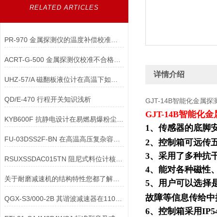
RELATED ARTICLES
PR-970 金属探测仪的温度补偿校准如何进行？
ACRT-G-500 金属探测仪校准不合格时，可能的原因有哪些？
详情介绍
UHZ-57/A 磁翻板液位计在高温下如何进行在线校准？
QD/E-470 行程开关知识浅析
GJT-14B智能化金属探
GJT-14B智能
KYB600F 抗静电设计在易燃易爆粉尘环境中如何保障安全？
1、传感器的底脚
FU-03DSS2F-BN 在高温高压复杂容器中，分体式超声波物位计通过模块化设计
2、控制箱可远传
3、采用了多种抗
RSUXSSDAC015TN 阻尼式料位计核心如何保障复杂工况下的稳定运行？
4、能对各种磁性
关于耐磨减速机的结构特性您都了解吗？
5、用户可以选择
故障等信息
QGX-S3/000-2B 其谐波减速器在110MPa水压下，密封结构与润滑有何特殊设计？
6、控制箱采用IP