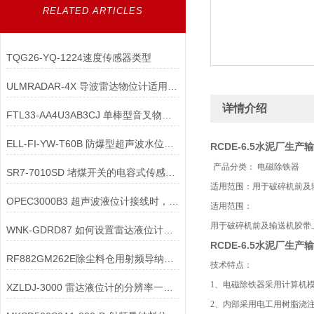
RELATED ARTICLES
TQG26-YQ-1224速度传感器类型
ULMRADAR-4X 导波雷达物位计适用于多种介质
详情介绍
FTL33-AA4U3AB3CJ 单棒型音叉物位开关的灵敏度调节原理是什么？
ELL-FI-YW-T60B 防爆型超声波水位计探头的结构设计
RCDE-6.5水泥厂生
产品分类： 电磁除铁器
SR7-7010SD 堵煤开关的电容式传感器出现 “堵煤不报警” 故障原因是什么？
适用范围：用于破碎机前及
OPEC3000B3 超声波液位计接线时，电源线与信号线的布线要求是什么？
适用范围：
用于破碎机前及输送机胶带
WNK-GDRD87 如何设置雷达液位计的虚假回波抑制区
RCDE-6.5水泥厂生
RF882GM262E除尘料仓用射频导纳料位计
技术特点：
1、电磁除铁器采用计算机
XZLDJ-3000 雷达液位计的分辨率一般多少合适
2、内部采用电工用树脂浇