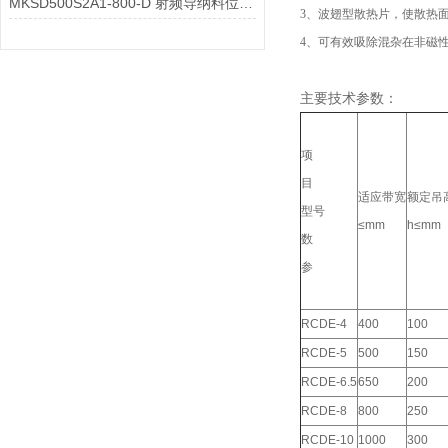
MKSD500S2A1-800-D 射频导纳料位计常见故障的解决方案
3、波翅型散热片，使散热
4、可有效吸除混杂在非磁性物
主要技术参数：
项
目
适应带宽
额定吊
型号
≤mm
h≤mm
数
参
RCDE-4
400
100
RCDE-5
500
150
RCDE-6.5
650
200
RCDE-8
800
250
RCDE-10
1000
300