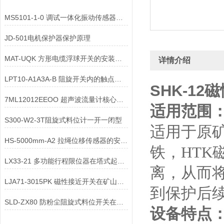
MS5101-1-0 调试一体化振动传感器时，需等待设备达到热稳定状态吗？
JD-501电机保护器保护原理
MAT-UQK 方形电缆浮球开关的安装方法
详情介绍
LPT10-A1A3A-B 阻旋开关内的触点有哪些优势
SHK-1
7ML12012EEOO 超声波流量计核心配件需做哪些防生物附着改造？
适用范围
S300-W2-3T阻旋式料位计一开一闭型
适用于原
HS-5000mm-A2 拉绳位移传感器的安装支架配件有哪些形式
铁，
HTK
LX33-21 多功能行程限位器在塔式起重机中是如何实现回转限位的？
离，从而
LJA71-3015PK 磁性接近开关在矿山机械中有哪些应用
到保护后
SLD-ZX80 防粉尘阻旋式料位开关在多数情况下适合在负压工况下使用
设备特点