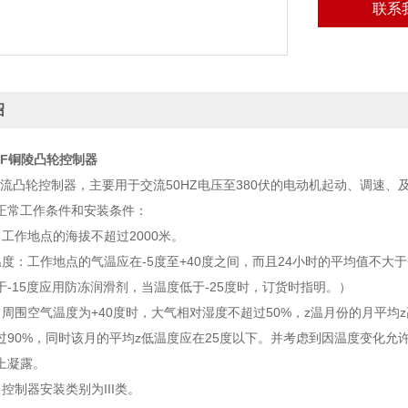
联系
绍
J/7F铜陵凸轮控制器
统交流凸轮控制器，主要用于交流50HZ电压至380伏的电动机起动、调速
正常工作条件和安装条件：
工作地点的海拔不超过2000米。
度：工作地点的气温应在-5度至+40度之间，而且24小时的平均值不大于
于-15度应用防冻润滑剂，当温度低于-25度时，订货时指明。）
：周围空气温度为+40度时，大气相对湿度不超过50%，z温月份的月平均
过90%，同时该月的平均z低温度应在25度以下。并考虑到因温度变化允
上凝露。
控制器安装类别为III类。