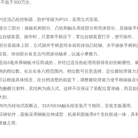
不低于300万次。
系列交流凸轮控制器，防护等级为IP10，采用立式安装。
分三部分：操纵机构部分、凸轮和触头系统部分和壳体部分。其操纵手
位自锁装置。操作时，只需将手柄压下，零位自锁装置打开，便可操作。
分装箱体上部，立式操作手柄是经伞齿轮传动凸轮轴。水平操纵手柄则
安装。传动部分各支点均用滚动轴承，以减小摩擦力。
由3毫米厚钢板冲压而成的，并经过适当热处理而获得良好的耐磨性。棘
柄的档位数。在左右各六档范围内。档位数可任意选择。定位棘轮弹簧力
可以根据具体情况，在分档清楚的前提下，调整棘轮弹簧力使手柄操纵在
酚醛注射料，其结构为插入式。这样不仅保证了装配位置准确，而且如
大卸。
均为转动式双断点。32A与63A触头组安装尺寸相同，安装支板通用。
铸铝件，面板采用钢板拉伸成型，机座和面板用4个支柱联成一体，具有
维修之用。