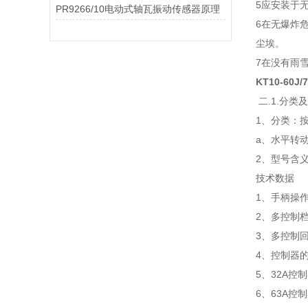
5应安装于
PR9266/10电动式轴瓦振动传感器原理
6在无爆炸
尘埃。
7在没有雨
KT10-60
二.1.分类
1、分类：
a、水平转
2、型号含
技术数据
1、手柄操作
2、多控制
3、多控制回
4、控制器
5、32A
6、63A