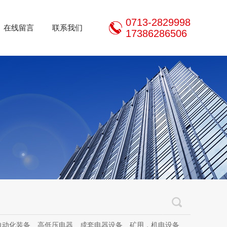
0713-2829998
在线留言
联系我们
17386286506
器设备、矿用，机电设备、机电设备及其配件、传动设备、减速机、电动机、传感器、气动液压元件、电器及其配件、电缆线、照明器材、，电器设计、研发、制造、加工、销售、租凭、维修、安装、调试。