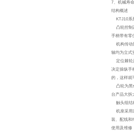
7、机械寿命
结构概述
KTJ10
凸轮控制器
手柄带有零
机构传动部
轴均为立式
定位棘轮是
决定操纵手
的，这样就
凸轮为黑色
台产品大拆
触头组结构
机座采用压
装、配线和
使用及维修