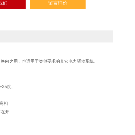
我们
留言询价
、及换向之用，也适用于类似要求的其它电力驱动系统。
+35度。
z高相
许在开