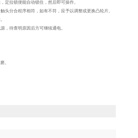
推，定拉锁便能自动锁住，然后即可操作。
中触头分合程序相符，如有不符，应予以调整或更换凸轮片。
靠。
电源，待查明原因后方可继续通电。
打磨。