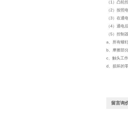
（1）凸轮
（2）按照
（3）在通
（4）通电
（5）控制
a、所有螺
b、摩擦部
c、触头工
d、损坏的
留言询