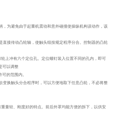
柄，为避免由于起重机震动和意外碰撞使操纵机构误动作，该
是直接传动凸轮轴，使触头组按规定程序分合。控制器的凸轮
轮上冲有六个定位孔。定位螺钉装入位置不同的孔内，即可
是可以调整
许可的范围内。
欲变换触头分合程序时，可以方便地取下任意凸轮，不必将整
重量轻、刚度好的特点。前后外罩均能方便的拆下，以供安