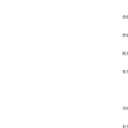
您
您
联
常
详
补