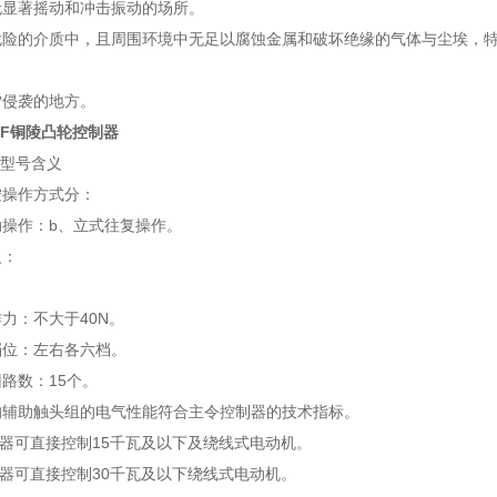
无显著摇动和冲击振动的场所。
危险的介质中，且周围环境中无足以腐蚀金属和破坏绝缘的气体与尘埃，
雪侵袭的地方。
J/7F铜陵凸轮控制器
及型号含义
按操作方式分：
动操作：b、立式往复操作。
义：
力：不大于40N。
档位：左右各六档。
路数：15个。
的辅助触头组的电气性能符合主令控制器的技术指标。
控制器可直接控制15千瓦及以下及绕线式电动机。
控制器可直接控制30千瓦及以下绕线式电动机。