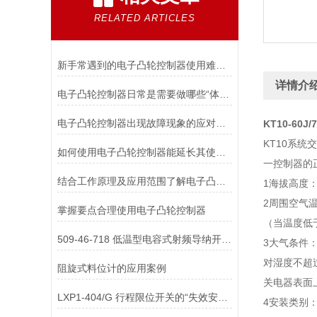
RELATED ARTICLES
新手常遇到的电子凸轮控制器使用难题分析
详情介
电子凸轮控制器日常是需要做哪些“体检”
电子凸轮控制器出现故障现象的应对措施
KT10-60
KT10系
如何使用电子凸轮控制器能延长其使用寿命？
一控制器的
结合工作原理及应用范围了解电子凸轮控制器
1海拔高度：
2周围空气温
掌握要点合理使用电子凸轮控制器
（当温度低
509-46-718 低温型电容式射频导纳开关为何需选用特殊的电缆与密封胶？
3大气条件
对湿度不超
阻旋式料位计的应用案例
关电器表面
LXP1-404/G 行程限位开关的“失效安全”设计理念是如何实现的？
4安装类别：