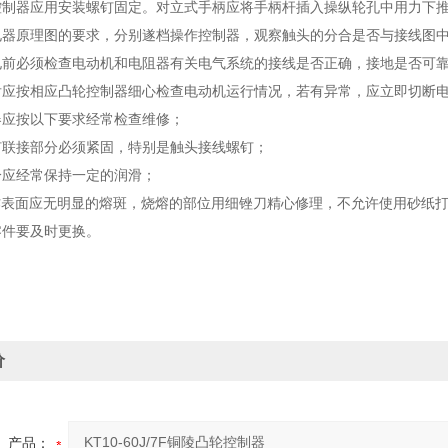
控制器应用安装螺钉固定。对立式手柄应将手柄杆插入操纵轮孔中用力下
电器原理图的要求，分别遂档操作控制器，观察触头的分合是否与接线图
电前必须检查电动机和电阻器有关电气系统的接线是否正确，接地是否可
后应按相应凸轮控制器细心检查电动机运行情况，若有异常，应立即切断
器应按以下要求经常检查维修；
钉联接部分必须紧固，特别是触头接线螺钉；
分应经常保持一定的润滑；
作表面应无明显的熔斑，烧熔的部位用细锉刀精心修理，不允许使用砂纸
零件要及时更换。
价
产品：