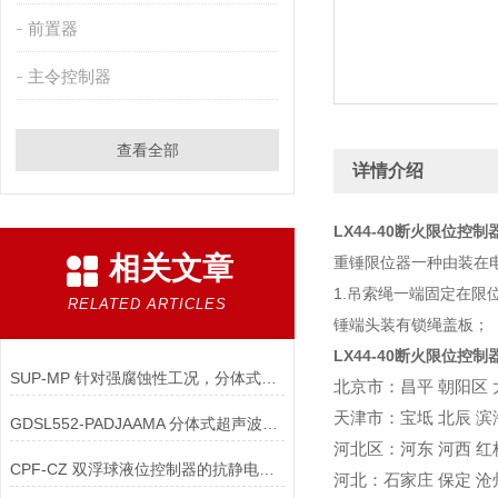
前置器
主令控制器
查看全部
详情介绍
LX44-40断火限位控
相关文章
重锤限位器一种由装在
1.吊索绳一端固定在
RELATED ARTICLES
锤端头装有锁绳盖板；
LX44-40断火限位控
SUP-MP 针对强腐蚀性工况，分体式超声波液位控制器的全四氟一体化探头配件
北京市
：
昌平
朝阳区
天津市
：
宝坻
北辰
滨
GDSL552-PADJAAMA 分体式超声波液位控制器的数据存储配件
河北区
：
河东
河西
红
CPF-CZ 双浮球液位控制器的抗静电接地组件
河北
：
石家庄
保定
沧