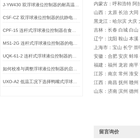
内蒙古
：
呼和浩特
阿
J-YW430 双浮球液位控制器的耐高温隔热组件
山西
：
太原
长治
大同
CSF-CZ 双浮球液位控制器的抗静电接地组件
黑龙江
：
哈尔滨
大庆
吉林
：
长春
白城
白山
CPF-15 连杆式浮球液位控制器在食品医药行业应用时
辽宁
：
沈阳
鞍山
本溪
MS1-2G 连杆式浮球液位控制器的电缆引入配件有什么作用？
上海市
：
宝山
长宁
崇
UQK-61-2 连杆式浮球液位控制器的接线盒材质该如何选择？
安徽
：
合肥
安庆
蚌埠
福建
：
福州
龙岩
南平
如何校准与调整浮球液位控制器的启停控制点
江苏
：
南京
常州
淮安
UXO-A2 低温工况下选择鸭嘴式浮球液位控制器时需注意哪些材质要求？
江西
：
南昌
抚州
赣州
山东
：
济南
滨州
德州
留言询价