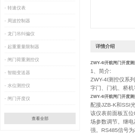
转速仪表
周波控制器
龙门吊纠偏仪
详情介绍
起重重量限制器
闸门荷重测控仪
ZWY-4I开航闸门开度
1、简介:
智能变送器
ZWY-4I测控
水位测控仪
字门、门机、桥机
ZWY-4I开航闸门开度
闸门开度仪
配接JZB-K和SS
该仪表前面板五位
查看全部
场参数调节。继电器
强。RS485信号