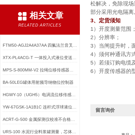
松解决，免除现场
部分采用光电隔离
相关文章
3
、定货须知
RELATED ARTICLES
1
）开度测量范围
2
）分辨率；
FTM50-AGJ2A4A37AA 四氟法兰音叉液位开关的信号处理电路有哪些核心功能？
3
）当闸提升时，
4
）须何种通讯方
XTX-PL4ACG-T 一体投入式液位变送器正确安装调试方法
5
）若须订购电缆
MPS-S-800MM-V2 拉绳位移传感器控制变速器
6）开度传感器的
BA-50LEG罐体用射频导纳物位控制器
HGWY-10（UGH5）电涡流位移传感器参数说明
YW-67GSK-1A1B1C 连杆式浮球液位计侧装安装时，如何确保浮球移动顺畅？
留言询价
ACRT-G-500 金属探测仪校准不合格时，可能的原因有哪些？
URS-100 水泥行业料浆罐测量，芯体如何防结垢、防磨损？