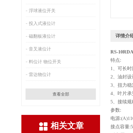
浮球液位开关
投入式液位计
详情介
磁翻板液位计
音叉液位计
RS-10RD
特点:
料位计 物位开关
1、可长时
雷达物位计
2、油封设
3、扭力稳
4、叶片
查看全部
5、接续
参数:
电源:(A)11
相关文章
接点容量:5安