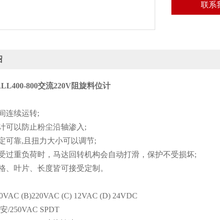
联系
绍
ALL400-800交流220V阻旋料位计
间连续运转;
计可以防止粉尘沿轴渗入;
定可靠,且扭力大小可以调节;
承受过重负荷时，马达回转机构会自动打滑，保护不受损坏;
规格、叶片、长度皆可接受定制。
0VAC (B)220VAC (C) 12VAC (D) 24VDC
/250VAC SPDT