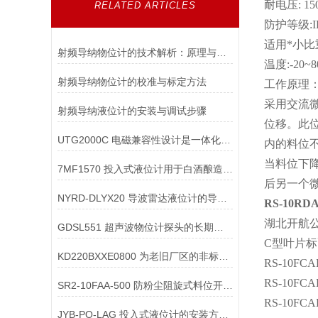
耐电压: 15
RELATED ARTICLES
防护等级:IP
适用*小比重:
射频导纳物位计的技术解析：原理与应用
温度:-20~
射频导纳物位计的校准与标定方法
工作原理
采用交流
射频导纳液位计的安装与调试步骤
位移。此
UTG2000C 电磁兼容性设计是一体化超声波物位计在复杂工业环境中稳定工作
内的料位
当料位下
7MF1570 投入式液位计用于白酒酿造的酒罐液位时，如何防止对设备的影响？
后另一个
NYRD-DLYX20 导波雷达液位计的导波杆如何进行维护保养
RS-10RD
湖北开航
GDSL551 超声波物位计探头的长期稳定性如何保障？
C型叶片
KD220BXXE0800 为老旧厂区的非标溜槽“量身定做”防堵开关安装套件
RS-10FCA
RS-10FCA
SR2-10FAA-500 防粉尘阻旋式料位开关的防尘结构与防爆结构可以兼容设计
RS-10FCA
JYB-PO-LAG 投入式液位计的安装方式有哪些