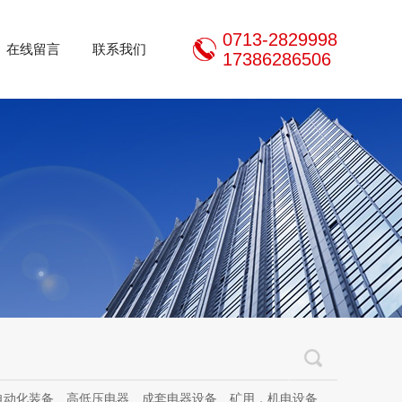
0713-2829998
在线留言
联系我们
17386286506
器设备、矿用，机电设备、机电设备及其配件、传动设备、减速机、电动机、传感器、气动液压元件、电器及其配件、电缆线、照明器材、，电器设计、研发、制造、加工、销售、租凭、维修、安装、调试。