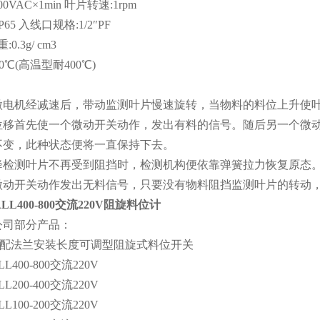
00VAC×1min 叶片转速:1rpm
65 入线口规格:1/2″PF
0.3g/ cm3
80℃(高温型耐400℃)
：
微电机经减速后，带动监测叶片慢速旋转，当物料的料位上升使
位移首先使一个微动开关动作，发出有料的信号。随后另一个微
不变，此种状态便将一直保持下去。
降检测叶片不再受到阻挡时，检测机构便依靠弹簧拉力恢复原态
微动开关动作发出无料信号，只要没有物料阻挡监测叶片的转动
ALL400-800交流220V阻旋料位计
公司部分产品：
标配法兰安装长度可调型阻旋式料位开关
LL400-800交流220V
LL200-400交流220V
LL100-200交流220V